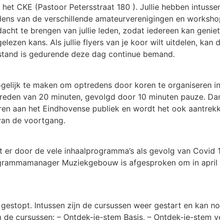
het CKE (Pastoor Petersstraat 180 ). Jullie hebben intuss
ens van de verschillende amateurverenigingen en workshops
t te brengen van jullie leden, zodat iedereen kan genieten
lezen kans. Als jullie flyers van je koor wilt uitdelen, kan d
e stand is gedurende deze dag continue bemand.
ogelijk te maken om optredens door koren te organiseren
eden van 20 minuten, gevolgd door 10 minuten pauze. Dan
eren aan het Eindhovense publiek en wordt het ook aantrek
van de voortgang.
er door de vele inhaalprogramma’s als gevolg van Covid 19
ogrammamanager Muziekgebouw is afgesproken om in april
 gestopt. Intussen zijn de cursussen weer gestart en kan
 de cursussen: – Ontdek-je-stem Basis, – Ontdek-je-stem