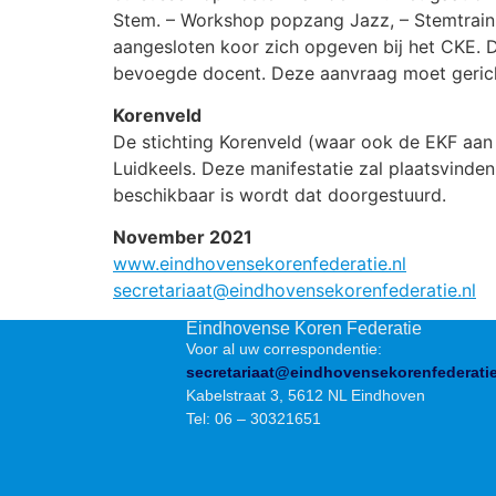
Stem. – Workshop popzang Jazz, – Stemtraini
aangesloten koor zich opgeven bij het CKE. D
bevoegde docent. Deze aanvraag moet gerich
Korenveld
De stichting Korenveld (waar ook de EKF aa
Luidkeels. Deze manifestatie zal plaatsvinden
beschikbaar is wordt dat doorgestuurd.
November 2021
www.eindhovensekorenfederatie.nl
secretariaat@eindhovensekorenfederatie.nl
Eindhovense Koren Federatie
Voor al uw correspondentie:
secretariaat@eindhovensekorenfederatie
Kabelstraat 3, 5612 NL Eindhoven
Tel: 06 – 30321651