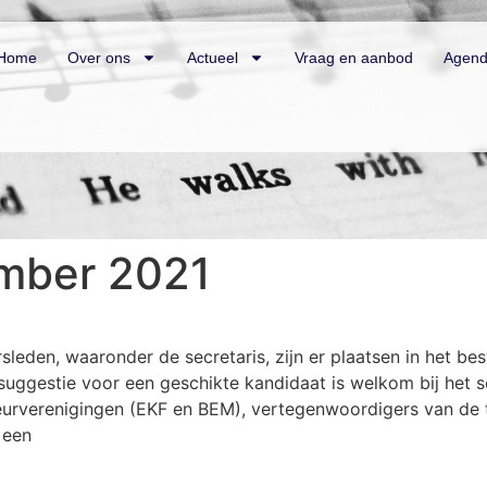
Home
Over ons
Actueel
Vraag en aanbod
Agen
mber 2021
leden, waaronder de secretaris, zijn er plaatsen in het be
uggestie voor een geschikte kandidaat is welkom bij het s
rverenigingen (EKF en BEM), vertegenwoordigers van de 
 een