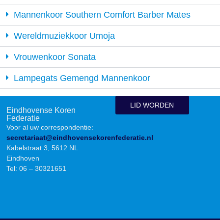
Mannenkoor Southern Comfort Barber Mates
Wereldmuziekkoor Umoja
Vrouwenkoor Sonata
Lampegats Gemengd Mannenkoor
LID WORDEN
Eindhovense Koren
Federatie
Voor al uw correspondentie:
secretariaat@eindhovensekorenfederatie.nl
Kabelstraat 3, 5612 NL
Eindhoven
Tel: 06 – 30321651